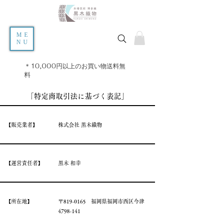
ME
NU
＊10,000円以上のお買い物送料無
料
​「特定商取引法に基づく表記」
​【販売業者】
​株式会社 黒木織物
​【運営責任者】
​黒木 和幸
​【所在地】
​〒819-0165 福岡県福岡市西区今津
4798-141