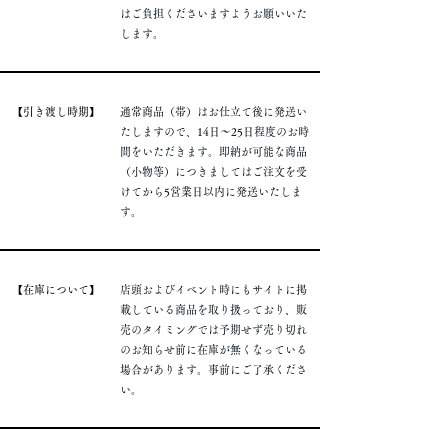
はご負担くださいますようお願いいた
します。
​【引き渡し時期】
通常商品（帯）はお仕立て後に発送い
たしますので、14日～25日程度のお時
間をいただきます。即納が可能な商品
（小物等）につきましてはご注文を受
けてから5営業日以内に発送いたしま
す。
​【在庫について】
店頭およびイベント時にもサイトに掲
載している商品を取り扱っており、販
売のタイミングでは予期せず売り切れ
のお知らせ前に在庫が無くなっている
場合があります。事前にご了承くださ
い。