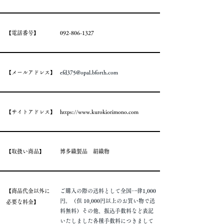
​【電話番号】
092-806-1327
​【メールアドレス】
efd375@opal.bforth.com
​【サイトアドレス】
https://www.kurokiorimono.com
​【取扱い商品】
​博多織製品 絹織物
​【商品代金以外に
ご購入の際の送料として全国一律1,000
円。
（但 10,000円以上のお買い物で送
必要な料金】
料無料）その他、振込手数料など表記
いたしました各種手数料につきまして