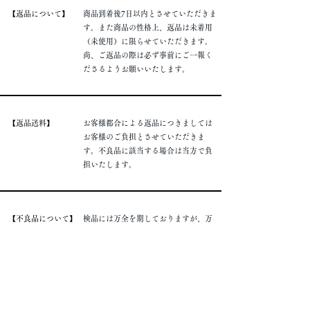
​【返品について】
商品到着後7日以内とさせていただきま
す。また商品の性格上、返品は未着用
（未使用）に限らせていただきます。
​尚、ご返品の際は必ず事前にご一報く
ださるようお願いいたします。
​【返品送料】
お客様都合による返品につきましては
お客様のご負担とさせていただきま
す。不良品に該当する場合は当方で負
担いたします。
​【不良品について】
​検品には万全を期しておりますが、万
一不良品の場合はお客様のお手元に届
いてより10日以内であれば返品、ある
いは同等品と交換させていただきま
す。