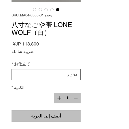
وحدة SKU: MA04-0388-01
八寸なごや帯 LONE
WOLF（白）
السعر
ضريبة شاملة
*
お仕立て
الكمية
*
أضِف إلى العربة