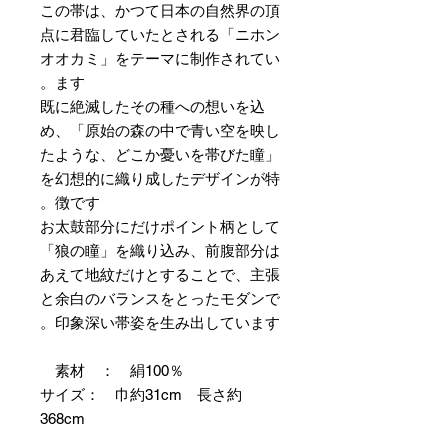
この帯は、かつて日本の自然界の頂
点に君臨していたとされる「ニホン
オオカミ」をテーマに制作されてい
ます。
既に絶滅したその種への想いを込
め、「原始の森の中で青い空を映し
たような、どこか憂いを帯びた瞳」
を幻想的に織り成したデザインが特
徴です。
お太鼓部分にだけポイント柄として
「狼の瞳」を織り込み、前腹部分は
あえて地紋だけとすることで、主張
と余白のバランスをとったモダンで
印象深い帯姿を生み出しています。
素材 ： 絹100％
サイズ： 巾約31cm 長さ約
368cm