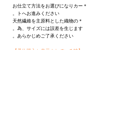
＊お仕立て方法をお選びになりカー
トへお進みください。
＊天然繊維を主原料とした織物の
為、サイズには誤差を生じます。
あらかじめご了承ください。
【予約購入と表示されている時】
在庫切れの場合に「予約購入」に切
り替わります。
そのままカートにお進みいただきご
購入いただきますと
受注生産させていただきます。
約１ヶ月～２ヶ月ほどの制作期間を
いただきますが、
新たに織り上げて納品させていただ
きます。