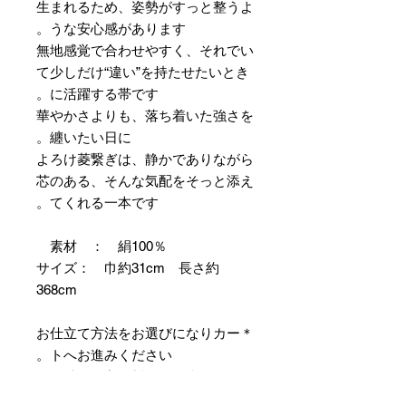
生まれるため、姿勢がすっと整うよ
うな安心感があります。
無地感覚で合わせやすく、それでい
て少しだけ“違い”を持たせたいとき
に活躍する帯です。
華やかさよりも、落ち着いた強さを
纏いたい日に。
よろけ菱繋ぎは、静かでありながら
芯のある、そんな気配をそっと添え
てくれる一本です。
素材 ： 絹100％
サイズ： 巾約31cm 長さ約
368cm
＊お仕立て方法をお選びになりカー
トへお進みください。
＊天然繊維を主原料とした織物の
為、サイズには誤差を生じます。