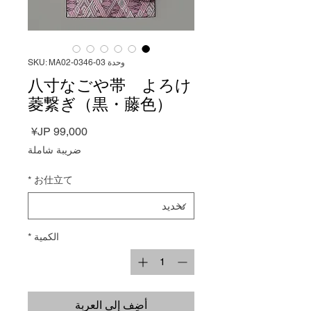
وحدة SKU: MA02-0346-03
八寸なごや帯 よろけ
菱繋ぎ（黒・藤色）
السعر
ضريبة شاملة
*
お仕立て
الكمية
*
أضِف إلى العربة