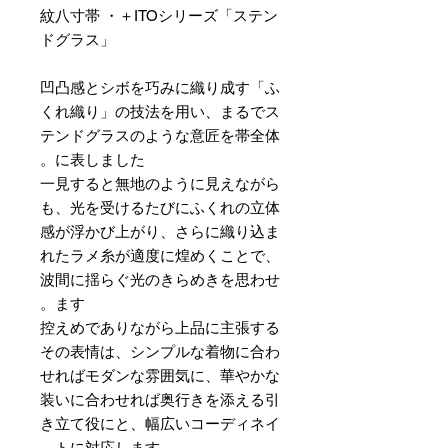
紋八寸帯 ・＋ITOシリーズ「ステン
ドグラス」
凹凸感とシボを巧みに織り成す「ふ
くれ織り」の技法を用い、まるでス
テンドグラスのような意匠を帯全体
に表しました。
一見すると無地のように見えながら
も、光を受けるたびにふくれの立体
感が浮かび上がり、さらに織り込ま
れたラメ糸が適度に煌めくことで、
波間に揺らぐ光のきらめきを思わせ
ます。
控えめでありながら上品に主張する
その表情は、シンプルな着物に合わ
せればモダンな雰囲気に、華やかな
装いに合わせれば奥行きを添える引
き立て役にと、幅広いコーディネイ
トに対応します。