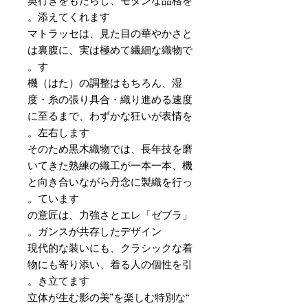
奥行きをもたらし、モダンな品格を
添えてくれます。
マトラッセは、見た目の華やかさと
は裏腹に、実は極めて繊細な織物で
す。
機（はた）の調整はもちろん、湿
度・糸の張り具合・織り進める速度
に至るまで、わずかな狂いが表情を
左右します。
そのため黒木織物では、長年技を磨
いてきた熟練の織工が一本一本、機
と向き合いながら丹念に製織を行っ
ています。
「ゼブラ」の意匠は、力強さとエレ
ガンスが共存したデザイン。
現代的な装いにも、クラシックな着
物にも寄り添い、着る人の個性を引
き立てます。
“立体が生む影の美”を楽しむ特別な