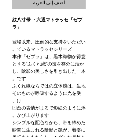
أضِف إلى العربة
紋八寸帯 ・六通マトラッセ「ゼブ
ラ」
登場以来、圧倒的な支持をいただい
ているマトラッセシリーズ。
本作「ゼブラ」は、黒木織物が得意
とする“ふくれ織”の技を存分に活か
し、陰影の美しさを引き出した一本
です。
ふくれ織ならではの立体感は、生地
そのものが呼吸するように光を受
け、
凹凸の表情がまるで影絵のように浮
かび上がります。
シンプルな配色ながら、帯を締めた
瞬間に生まれる陰影と艶が、着姿に