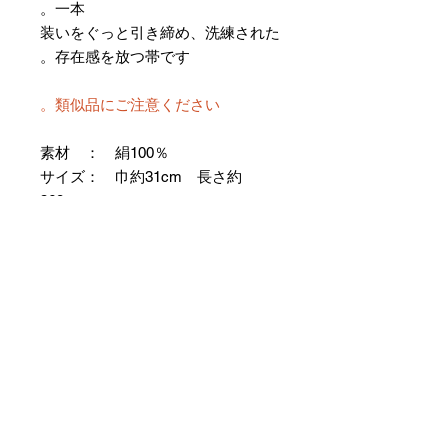
一本。
装いをぐっと引き締め、洗練された
存在感を放つ帯です。
類似品にご注意ください。
素材 ： 絹100％
サイズ： 巾約31cm 長さ約
368cm
＊お仕立て方法をお選びになりカー
トへお進みください。
＊天然繊維を主原料とした織物の
為、サイズには誤差を生じます。
あらかじめご了承ください。
【予約購入と表示されている時】
在庫切れの場合に「予約購入」に切