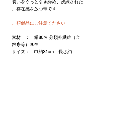
装いをぐっと引き締め、洗練された
存在感を放つ帯です。
類似品にご注意ください。
素材 ： 絹80％ 分類外繊維（金
銀糸等）20％
サイズ： 巾約31cm 長さ約
368cm
＊お仕立て方法をお選びになりカー
トへお進みください。
＊天然繊維を主原料とした織物の
為、サイズには誤差を生じます。
あらかじめご了承ください。
【予約購入と表示されている時】
在庫切れの場合に「予約購入」に切