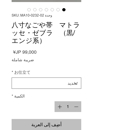
وحدة SKU: MA10-0232-02
八寸なごや帯 マトラ
ッセ・ゼブラ （黒/
エンジ系）
السعر
ضريبة شاملة
*
お仕立て
الكمية
*
أضِف إلى العربة