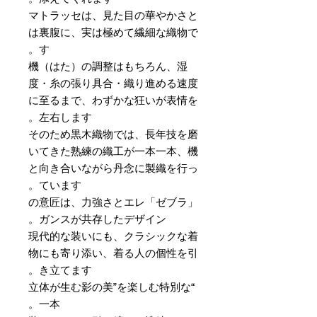
マトラッセは、見た目の華やかさと
は裏腹に、実は極めて繊細な織物で
す。
機（はた）の調整はもちろん、湿
度・糸の張り具合・織り進める速度
に至るまで、わずかな狂いが表情を
左右します。
そのため黒木織物では、長年技を磨
いてきた熟練の織工が一本一本、機
と向き合いながら丹念に製織を行っ
ています。
「ゼブラ」の意匠は、力強さとエレ
ガンスが共存したデザイン。
現代的な装いにも、クラシックな着
物にも寄り添い、着る人の個性を引
き立てます。
“立体が生む影の美”を楽しむ特別な
一本。