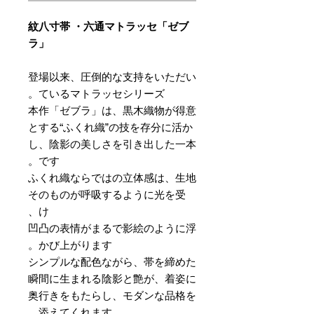
紋八寸帯 ・六通マトラッセ「ゼブ
ラ」
登場以来、圧倒的な支持をいただい
ているマトラッセシリーズ。
本作「ゼブラ」は、黒木織物が得意
とする“ふくれ織”の技を存分に活か
し、陰影の美しさを引き出した一本
です。
ふくれ織ならではの立体感は、生地
そのものが呼吸するように光を受
け、
凹凸の表情がまるで影絵のように浮
かび上がります。
シンプルな配色ながら、帯を締めた
瞬間に生まれる陰影と艶が、着姿に
奥行きをもたらし、モダンな品格を
添えてくれます。