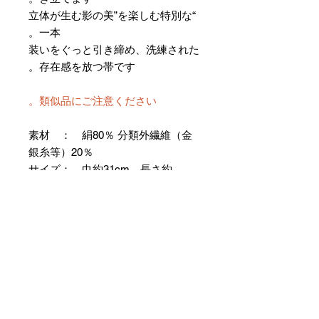
“立体が生む影の美”を楽しむ特別な
一本。
装いをぐっと引き締め、洗練された
存在感を放つ帯です。
類似品にご注意ください。
素材 ： 絹80％ 分類外繊維（金
銀糸等）20％
サイズ： 巾約31cm 長さ約
368cm
＊お仕立て方法をお選びになりカー
トへお進みください。
＊天然繊維を主原料とした織物の
為、サイズには誤差を生じます。
あらかじめご了承ください。