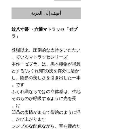
أضِف إلى العربة
紋八寸帯 ・六通マトラッセ「ゼブ
ラ」
登場以来、圧倒的な支持をいただい
ているマトラッセシリーズ。
本作「ゼブラ」は、黒木織物が得意
とする“ふくれ織”の技を存分に活か
し、陰影の美しさを引き出した一本
です。
ふくれ織ならではの立体感は、生地
そのものが呼吸するように光を受
け、
凹凸の表情がまるで影絵のように浮
かび上がります。
シンプルな配色ながら、帯を締めた