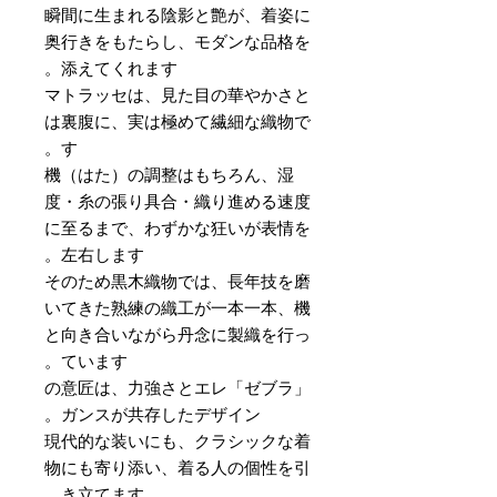
瞬間に生まれる陰影と艶が、着姿に
奥行きをもたらし、モダンな品格を
添えてくれます。
マトラッセは、見た目の華やかさと
は裏腹に、実は極めて繊細な織物で
す。
機（はた）の調整はもちろん、湿
度・糸の張り具合・織り進める速度
に至るまで、わずかな狂いが表情を
左右します。
そのため黒木織物では、長年技を磨
いてきた熟練の織工が一本一本、機
と向き合いながら丹念に製織を行っ
ています。
「ゼブラ」の意匠は、力強さとエレ
ガンスが共存したデザイン。
現代的な装いにも、クラシックな着
物にも寄り添い、着る人の個性を引
き立てます。