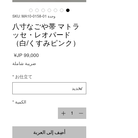
وحدة SKU: MA10-0158-01
八寸なごや帯 マトラ
ッセ・レオパード
（白/くすみピンク）
السعر
ضريبة شاملة
*
お仕立て
الكمية
*
أضِف إلى العربة