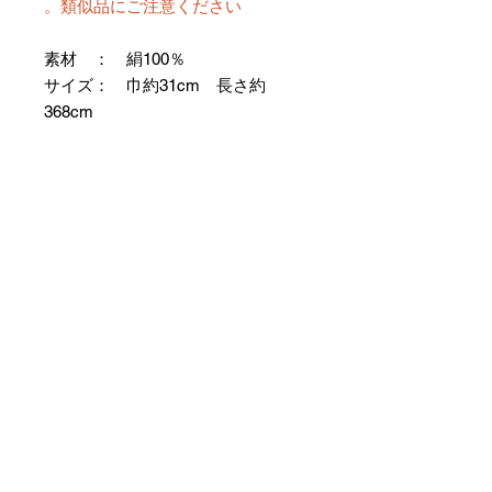
類似品にご注意ください。
素材 ： 絹100％
サイズ： 巾約31cm 長さ約
368cm
＊お仕立て方法をお選びになりカー
トへお進みください。
＊天然繊維を主原料とした織物の
為、サイズには誤差を生じます。
あらかじめご了承ください。
【予約購入と表示されている時】
在庫切れの場合に「予約購入」に切
り替わります。
そのままカートにお進みいただきご
購入いただきますと
受注生産させていただきます。