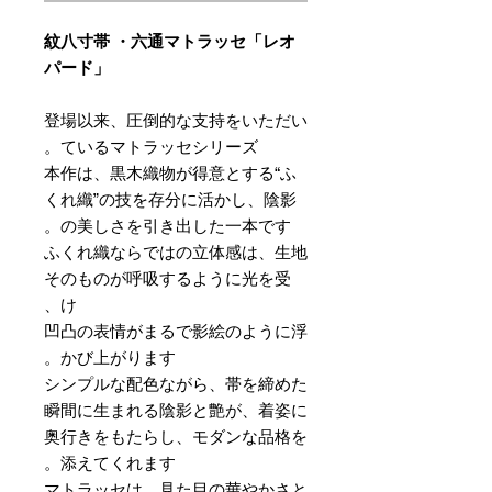
紋八寸帯 ・六通マトラッセ「レオ
パード」
登場以来、圧倒的な支持をいただい
ているマトラッセシリーズ。
本作は、黒木織物が得意とする“ふ
くれ織”の技を存分に活かし、陰影
の美しさを引き出した一本です。
ふくれ織ならではの立体感は、生地
そのものが呼吸するように光を受
け、
凹凸の表情がまるで影絵のように浮
かび上がります。
シンプルな配色ながら、帯を締めた
瞬間に生まれる陰影と艶が、着姿に
奥行きをもたらし、モダンな品格を
添えてくれます。
マトラッセは、見た目の華やかさと