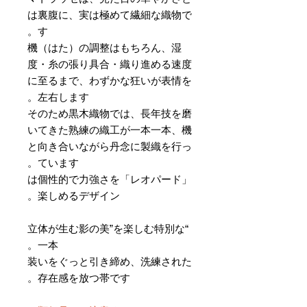
は裏腹に、実は極めて繊細な織物で
す。
機（はた）の調整はもちろん、湿
度・糸の張り具合・織り進める速度
に至るまで、わずかな狂いが表情を
左右します。
そのため黒木織物では、長年技を磨
いてきた熟練の織工が一本一本、機
と向き合いながら丹念に製織を行っ
ています。
「レオパード」は個性的で力強さを
楽しめるデザイン。
“立体が生む影の美”を楽しむ特別な
一本。
装いをぐっと引き締め、洗練された
存在感を放つ帯です。