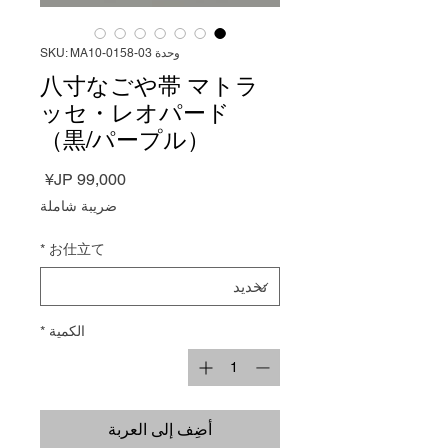
وحدة SKU: MA10-0158-03
八寸なごや帯 マトラ
ッセ・レオパード
（黒/パープル）
السعر
ضريبة شاملة
*
お仕立て
الكمية
*
أضِف إلى العربة