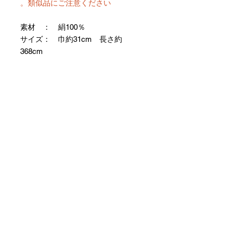
類似品にご注意ください。
素材 ： 絹100％
サイズ： 巾約31cm 長さ約
368cm
＊お仕立て方法をお選びになりカー
トへお進みください。
＊天然繊維を主原料とした織物の
為、サイズには誤差を生じます。
あらかじめご了承ください。
【予約購入と表示されている時】
在庫切れの場合に「予約購入」に切
り替わります。
そのままカートにお進みいただきご
購入いただきますと
受注生産させていただきます。