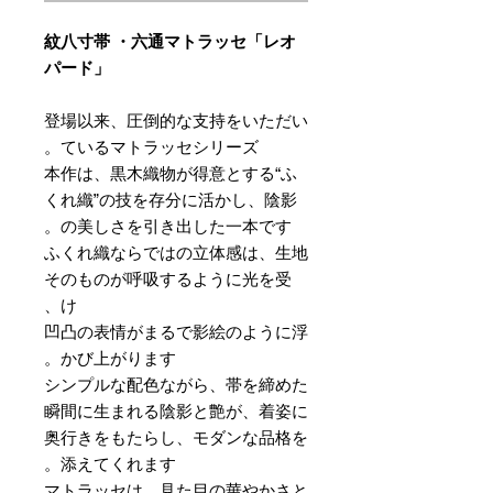
紋八寸帯 ・六通マトラッセ「レオ
パード」
登場以来、圧倒的な支持をいただい
ているマトラッセシリーズ。
本作は、黒木織物が得意とする“ふ
くれ織”の技を存分に活かし、陰影
の美しさを引き出した一本です。
ふくれ織ならではの立体感は、生地
そのものが呼吸するように光を受
け、
凹凸の表情がまるで影絵のように浮
かび上がります。
シンプルな配色ながら、帯を締めた
瞬間に生まれる陰影と艶が、着姿に
奥行きをもたらし、モダンな品格を
添えてくれます。
マトラッセは、見た目の華やかさと