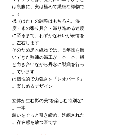
は裏腹に、実は極めて繊細な織物で
す。
機（はた）の調整はもちろん、湿
度・糸の張り具合・織り進める速度
に至るまで、わずかな狂いが表情を
左右します。
そのため黒木織物では、長年技を磨
いてきた熟練の織工が一本一本、機
と向き合いながら丹念に製織を行っ
ています。
「レオパード」は個性的で力強さを
楽しめるデザイン。
“立体が生む影の美”を楽しむ特別な
一本。
装いをぐっと引き締め、洗練された
存在感を放つ帯です。