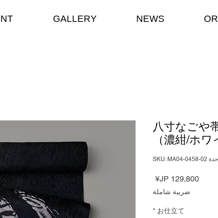
ENT
GALLERY
NEWS
OR
八寸なごや帯
（濃紺/ホワ
SKU: MA04-0458-02
السعر
ضريبة شاملة
*
お仕立て