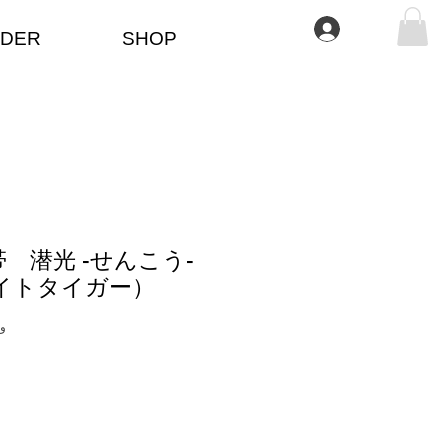
سجيل الدخول
DER
SHOP
 潜光 -せんこう-
イトタイガー）
وحدة 