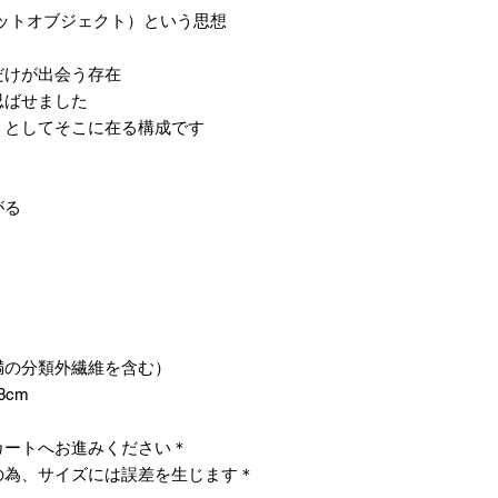
クレットオブジェクト）という思想。
けが出会う存在。
ばせました。
としてそこに在る構成です。
る。
未満の分類外繊維を含む）
8cm
＊お仕立て方法をお選びになりカートへお進みください。
＊天然繊維を主原料とした織物の為、サイズには誤差を生じます。