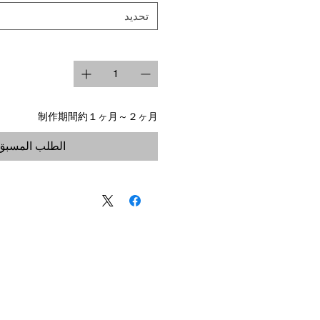
تحديد
制作期間約１ヶ月～２ヶ月
الطلب المسبق