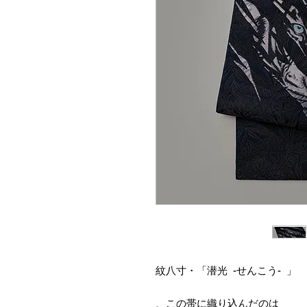
紋八寸・「潜光 -せんこう- 」
この帯に織り込んだのは、