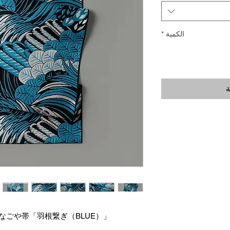
الكمية
*
ة
なごや帯「羽根繋ぎ（BLUE）」