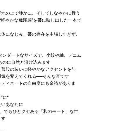
地の上で静かに、そしてしなやかに舞う。
た“軽やかな飛翔感”を帯に映し出した一本で
に体になじみ、帯の存在を主張しすぎず、
 のスタンダードなサイズで、小紋や紬、デニム
のに自然と溶け込みます。
、普段の装いに軽やかなアクセントを与
気を変えてくれる──そんな帯です。
ーディネートの自由度にも余裕がありま
“ちょっとしたお出かけや街歩き”に。
いあなたに。
ず、でもひとクセある「和のモード」な世
す。