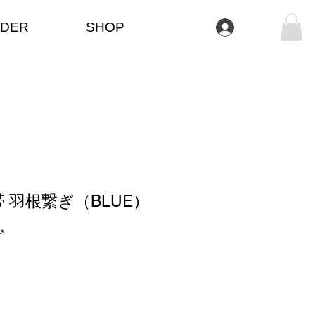
DER
SHOP
تسجيل الدخول
 羽根繋ぎ（BLUE）
وحدة 