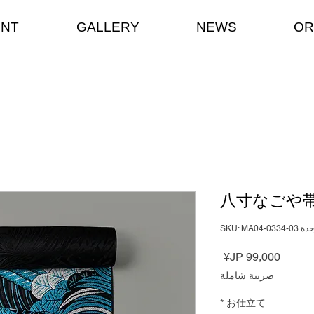
ENT
GALLERY
NEWS
OR
八寸なごや帯
SKU: MA04-0334-03
السعر
ضريبة شاملة
*
お仕立て