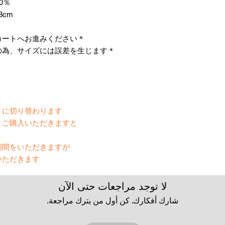
0％
8cm
＊お仕立て方法をお選びになりカートへお進みください。
＊天然繊維を主原料とした織物の為、サイズには誤差を生じます。
いる時】
に切り替わります。
きご購入いただきますと
間をいただきますが、
ただきます。
لا توجد مراجعات حتى الآن
شارك أفكارك. كن أول من يترك مراجعة.