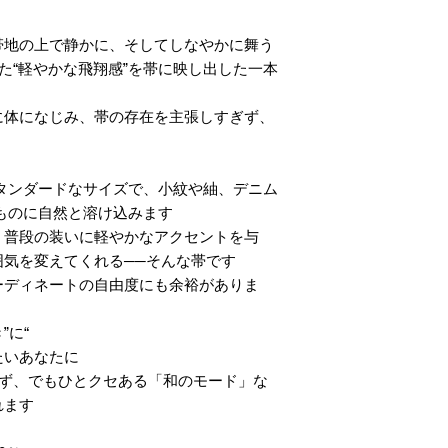
地の上で静かに、そしてしなやかに舞う。
した“軽やかな飛翔感”を帯に映し出した一本
に体になじみ、帯の存在を主張しすぎず、
 のスタンダードなサイズで、小紋や紬、デニム
のに自然と溶け込みます。
、普段の装いに軽やかなアクセントを与
気を変えてくれる──そんな帯です。
ーディネートの自由度にも余裕がありま
“ちょっとしたお出かけや街歩き”に。
いあなたに。
わず、でもひとクセある「和のモード」な
ます。