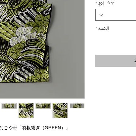
*
お仕立て
الكمية
*
ة
なごや帯「羽根繋ぎ（GREEN）」