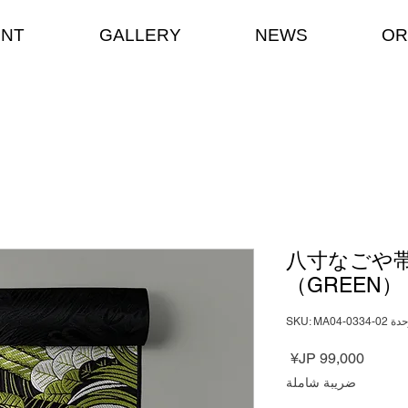
ENT
GALLERY
NEWS
OR
八寸なごや帯
（GREEN）
SKU: MA04-0334-02
السعر
ضريبة شاملة