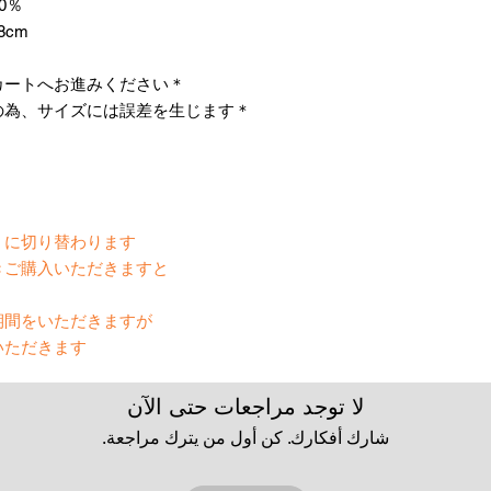
0％
8cm
＊お仕立て方法をお選びになりカートへお進みください。
＊天然繊維を主原料とした織物の為、サイズには誤差を生じます。
いる時】
に切り替わります。
きご購入いただきますと
間をいただきますが、
ただきます。
لا توجد مراجعات حتى الآن
شارك أفكارك. كن أول من يترك مراجعة.