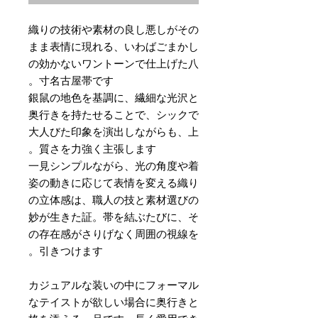
織りの技術や素材の良し悪しがその
まま表情に現れる、いわばごまかし
の効かないワントーンで仕上げた八
寸名古屋帯です。
銀鼠の地色を基調に、繊細な光沢と
奥行きを持たせることで、シックで
大人びた印象を演出しながらも、上
質さを力強く主張します。
一見シンプルながら、光の角度や着
姿の動きに応じて表情を変える織り
の立体感は、職人の技と素材選びの
妙が生きた証。帯を結ぶたびに、そ
の存在感がさりげなく周囲の視線を
引きつけます。
カジュアルな装いの中にフォーマル
なテイストが欲しい場合に奥行きと