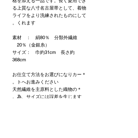
格を添える一品です。長く愛用でき
る上質な八寸名古屋帯として、着物
ライフをより洗練されたものにして
くれます。
素材 ： 絹80％ 分類外繊維
20％（金銀糸）
サイズ： 巾約31cm 長さ約
368cm
＊お仕立て方法をお選びになりカー
トへお進みください。
＊天然繊維を主原料とした織物の
為、サイズには誤差を生じます。
あらかじめご了承ください。
【予約購入と表示されている時】
在庫切れの場合に「予約購入」に切