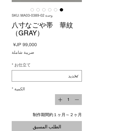
وحدة SKU: MA03-0389-02
八寸なごや帯 華紋
（GRAY）
السعر
ضريبة شاملة
*
お仕立て
الكمية
*
制作期間約１ヶ月～２ヶ月
الطلب المسبق