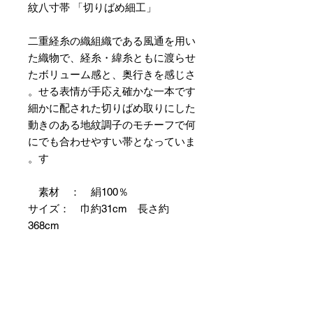
紋八寸帯 「切りばめ細工」
二重経糸の織組織である風通を用い
た織物で、経糸・緯糸ともに渡らせ
たボリューム感と、奥行きを感じさ
せる表情が手応え確かな一本です。
細かに配された切りばめ取りにした
動きのある地紋調子のモチーフで何
にでも合わせやすい帯となっていま
す。
素材 ： 絹100％
サイズ： 巾約31cm 長さ約
368cm
＊お仕立て方法をお選びになりカー
トへお進みください。
＊天然繊維を主原料とした織物の
為、サイズには誤差を生じます。