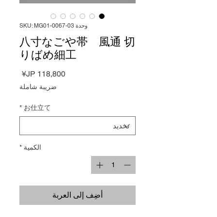
وحدة SKU: MG01-0067-03
八寸なごや帯 風通 切
りばめ細工
السعر
ضريبة شاملة
*
お仕立て
الكمية
*
أضِف إلى العربة