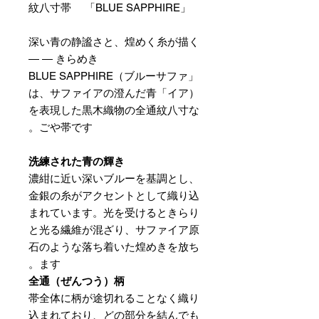
紋八寸帯 「BLUE SAPPHIRE」
深い青の静謐さと、煌めく糸が描く
きらめき ― ―
「BLUE SAPPHIRE（ブルーサファ
イア）」は、サファイアの澄んだ青
を表現した黒木織物の全通紋八寸な
ごや帯です。
洗練された青の輝き
濃紺に近い深いブルーを基調とし、
金銀の糸がアクセントとして織り込
まれています。光を受けるときらり
と光る繊維が混ざり、サファイア原
石のような落ち着いた煌めきを放ち
ます。
全通（ぜんつう）柄
帯全体に柄が途切れることなく織り
込まれており、どの部分を結んでも