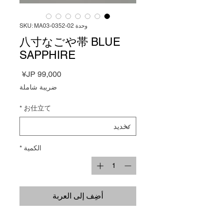
وحدة SKU: MA03-0352-02
八寸なごや帯 BLUE
SAPPHIRE
السعر
ضريبة شاملة
*
お仕立て
الكمية
*
أضِف إلى العربة