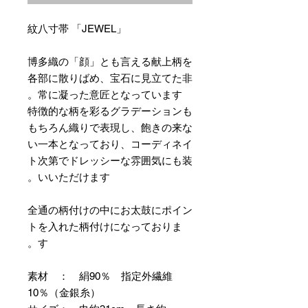
紋八寸帯 「JEWEL」
博多織の「顔」とも言える献上柄を
各部に散りばめ、宝石に見立てた非
常に凝った意匠となっています。
特徴的な柄を彩るグラデーションも
もちろん織りで表現し、飽きの来な
い一本となっており、コーディネイ
ト次第でドレッシーな雰囲気にも装
いいただけます。
全通の柄付けの中にお太鼓にポイン
トを入れた柄付けになっておりま
す。
素材 ： 絹90％ 指定外繊維
10％（金銀糸）