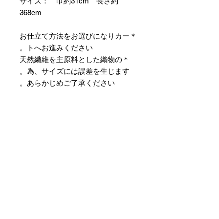
サイズ： 巾約31cm 長さ約
368cm
＊お仕立て方法をお選びになりカー
トへお進みください。
＊天然繊維を主原料とした織物の
為、サイズには誤差を生じます。
あらかじめご了承ください。
【予約購入と表示されている時】
在庫切れの場合に「予約購入」に切
り替わります。
そのままカートにお進みいただきご
購入いただきますと
受注生産させていただきます。
約１ヶ月～２ヶ月ほどの制作期間を
いただきますが、
新たに織り上げて納品させていただ