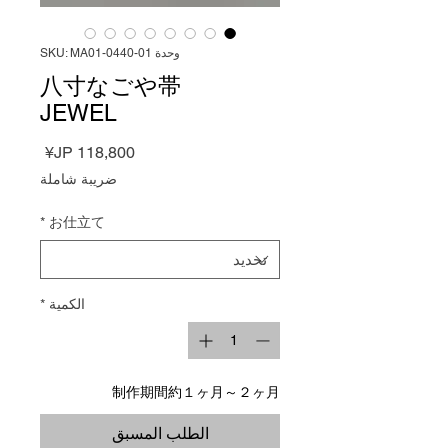
وحدة SKU: MA01-0440-01
八寸なごや帯
JEWEL
السعر
ضريبة شاملة
*
お仕立て
الكمية
*
制作期間約１ヶ月～２ヶ月
الطلب المسبق