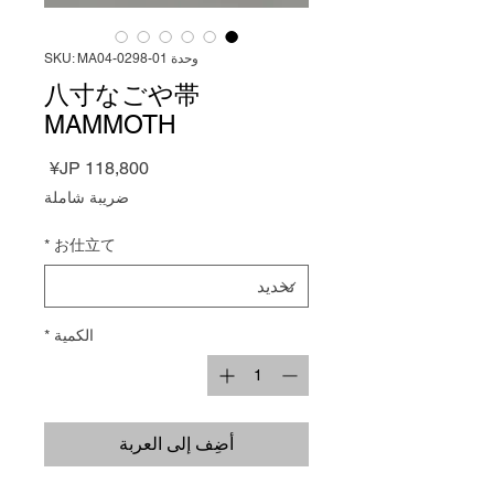
وحدة SKU: MA04-0298-01
八寸なごや帯
MAMMOTH
السعر
ضريبة شاملة
*
お仕立て
الكمية
*
أضِف إلى العربة