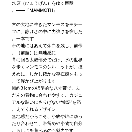
氷原（ひょうげん）をゆく巨獣
――「MAMMOTH」。
古の大地に生きたマンモスをモチー
フに、静けさの中に力強さを宿した
一本です。
帯の地にはあえて余白を残し、前帯
（前腹）は無地感に。
背に回る太鼓部分でだけ、氷の世界
を歩くマンモスのシルエットが、控
えめに、しかし確かな存在感をもっ
て浮かび上がります。
幅約31cmの標準的な八寸帯で、ふ
だんの着物に合わせやすく、カジュ
アルな装いにさりげない“物語”を添
えてくれるデザイン。
無地感だからこそ、小紋や紬にゆっ
たり合わせて、帯留めや小物で自分
らしさを遊べるのも魅力です。