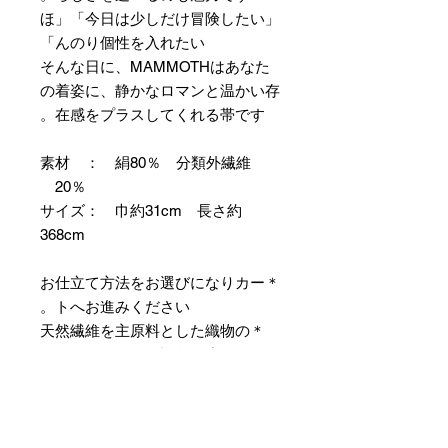
「今日は少しだけ冒険したい」「ほ
んのり個性を入れたい」
そんな日に、MAMMOTHはあなた
の着姿に、静かなロマンと温かい存
在感をプラスしてくれる帯です。
素材 ： 絹80％ 分類外繊維
20％
サイズ： 巾約31cm 長さ約
368cm
＊お仕立て方法をお選びになりカー
トへお進みください。
＊天然繊維を主原料とした織物の
為、サイズには誤差を生じます。
あらかじめご了承ください。
【予約購入と表示されている時】