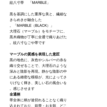
紋八寸帯 「MARBLE」
黒を基調にした重厚な美と、繊細な
きらめきが融合した
「MARBLE（BLACK）」。
大理石（マーブル）をモチーフに、
黒木織物が丁寧に全通で織りあげた
紋八寸なごや帯です。
マーブルの質感を表現した意匠
黒の地色に、灰色やシルバーの糸を
織り交ぜることで、大理石のような
深みと陰影を再現。静かな陰影の中
にある緻密な模様が、光によってさ
りげなく輝き、美しい石の風合いを
感じさせます。
全通柄
帯全体に柄が途切れることなく織り
込まれており、前帯・お太鼓、どこ