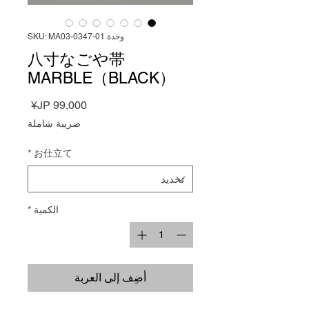
وحدة SKU: MA03-0347-01
八寸なごや帯
MARBLE（BLACK）
السعر
ضريبة شاملة
*
お仕立て
الكمية
*
أضِف إلى العربة