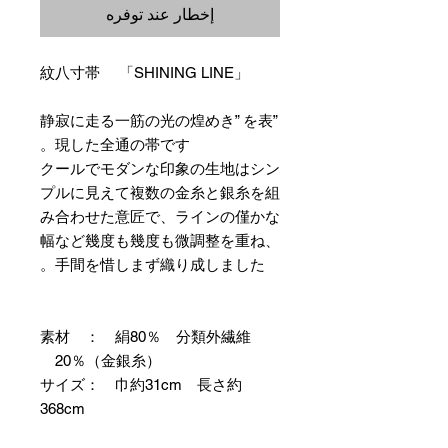
إخطار عند توفره
紋八寸帯 「SHINING LINE」
”静寂に走る一筋の光の煌めき” を表
現した全通の帯です。
クールでモダンな印象の生地はシン
プルに見えて複数の金糸と銀糸を組
み合わせた意匠で、ラインの僅かな
幅など幾度も幾度も微調整を重ね、
手間を惜しまず織り成しました。
素材 ： 絹80％ 分類外繊維
20％（金銀糸）
サイズ： 巾約31cm 長さ約
368cm