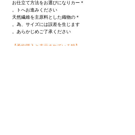
＊お仕立て方法をお選びになりカー
トへお進みください。
＊天然繊維を主原料とした織物の
為、サイズには誤差を生じます。
あらかじめご了承ください。
【予約購入と表示されている時】
在庫切れの場合に「予約購入」に切
り替わります。
そのままカートにお進みいただきご
購入いただきますと
受注生産させていただきます。
約１ヶ月～２ヶ月ほどの制作期間を
いただきますが、
新たに織り上げて納品させていただ
きます。