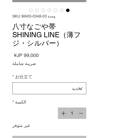
وحدة SKU: MA03-0348-03
八寸なごや帯
SHINING LINE（薄フ
ジ・シルバー）
السعر
ضريبة شاملة
*
お仕立て
الكمية
*
غير متوفر