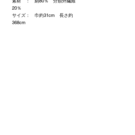
素材 ： 絹80％ 分類外繊維
20％
サイズ： 巾約31cm 長さ約
368cm
＊お仕立て方法をお選びになりカー
トへお進みください。
＊天然繊維を主原料とした織物の
為、サイズには誤差を生じます。
あらかじめご了承ください。
【予約購入と表示されている時】
在庫切れの場合に「予約購入」に切
り替わります。
そのままカートにお進みいただきご
購入いただきますと
受注生産させていただきます。
約１ヶ月～２ヶ月ほどの制作期間を