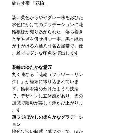
紋八寸帯 「花輪」
淡い黄色からややグレー味をおびた
水色にかけてのグラデーションに花
輪模様が織りあがられた、落ち着き
と華やぎを併せ持つ一本。黒木織物
が手がける六通八寸名古屋帯で、優
雅でモダンな印象を演出します。
花輪のゆたかな意匠
丸く連なる「花輪（フラワー・リン
グ）」が繊細に織り込まれていま
す。輪郭を染め分けたような技法
で、デザインに立体感があり、光の
加減で陰影が美しく浮かび上がりま
す。
薄フジぼかしの柔らかなグラデーシ
ョン
地色は淡い藤紫（薄フジ）で、ぼか