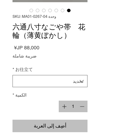
وحدة SKU: MA01-0267-04
六通八寸なごや帯 花
輪（薄黄ぼかし）
السعر
ضريبة شاملة
*
お仕立て
الكمية
*
أضِف إلى العربة