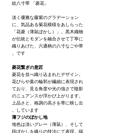
紋八寸帯 「菱花」
淡く優雅な藤紫のグラデーション
に、気品ある菊花模様をあしらった
「花菱（薄鼠ぼかし）」。黒木織物
が伝統とモダンを融合させて丁寧に
織りあげた、六通柄の八寸なごや帯
です。
菱花繋ぎの意匠
菱花を並べ織り込まれたデザイン。
花びらや葉の輪郭が繊細に表現され
ており、見る角度や光の強さで陰影
のニュアンスが浮かび上がります。
上品さと、格調の高さを帯に映し出
しています。
薄フジのぼかし地
地色は淡いグレー（薄鼠）、そして
段ぼかしを織りの技法にて表現。端