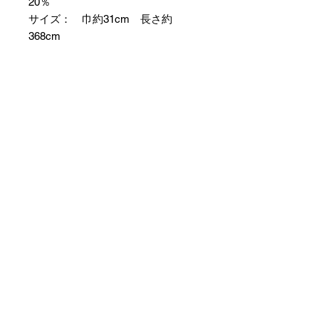
20％
サイズ： 巾約31cm 長さ約
368cm
＊お仕立て方法をお選びになりカー
トへお進みください。
＊天然繊維を主原料とした織物の
為、サイズには誤差を生じます。
あらかじめご了承ください。
【予約購入と表示されている時】
在庫切れの場合に「予約購入」に切
り替わります。
そのままカートにお進みいただきご
購入いただきますと
受注生産させていただきます。
約１ヶ月～２ヶ月ほどの制作期間を
いただきますが、