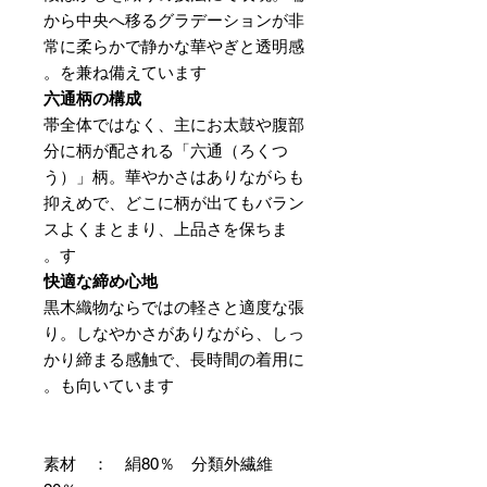
から中央へ移るグラデーションが非
常に柔らかで静かな華やぎと透明感
を兼ね備えています。
六通柄の構成
帯全体ではなく、主にお太鼓や腹部
分に柄が配される「六通（ろくつ
う）」柄。華やかさはありながらも
抑えめで、どこに柄が出てもバラン
スよくまとまり、上品さを保ちま
す。
快適な締め心地
黒木織物ならではの軽さと適度な張
り。しなやかさがありながら、しっ
かり締まる感触で、長時間の着用に
も向いています。
素材 ： 絹80％ 分類外繊維