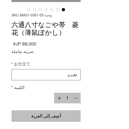
وحدة SKU: MA01-0361-05
六通八寸なごや帯 菱
花（薄鼠ぼかし）
السعر
ضريبة شاملة
*
お仕立て
الكمية
*
أضِف إلى العربة