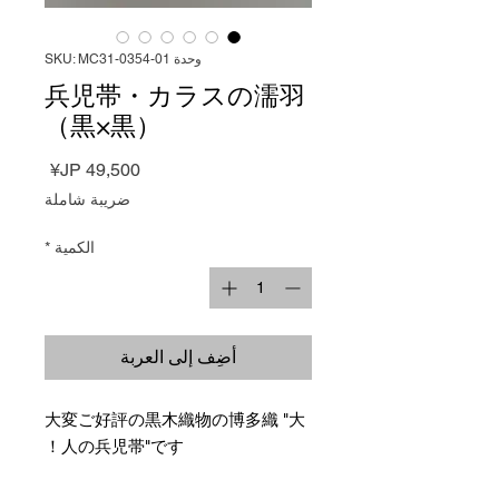
وحدة SKU: MC31-0354-01
兵児帯・カラスの濡羽
（黒×黒）
السعر
ضريبة شاملة
الكمية
*
أضِف إلى العربة
大変ご好評の黒木織物の博多織 "大
人の兵児帯"です！