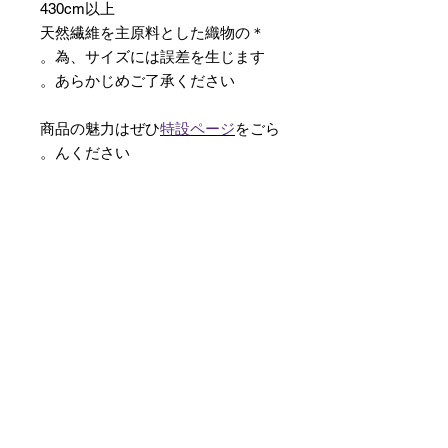
430cm以上
＊天然繊維を主原料とした織物の
為、サイズには誤差を生じます。
あらかじめご了承ください。
商品の魅力はぜひ
特設ページ
をごら
んください。
【予約購入と表示されている時】
在庫切れの場合に「予約購入」に切
り替わります。
そのままカートにお進みいただきご
購入いただきますと
受注生産させていただきます。
約１ヶ月～２ヶ月ほどの制作期間を
いただきますが、
新たに織り上げて納品させていただ
きます。