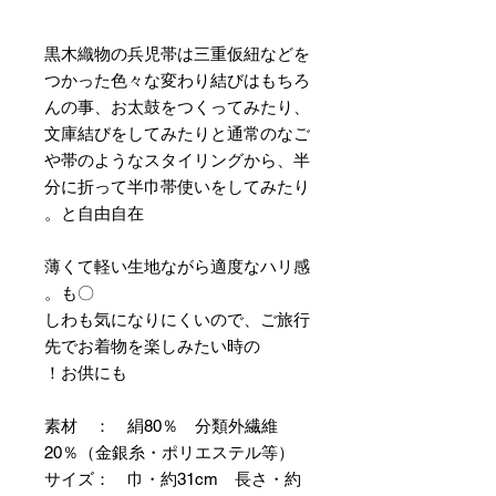
黒木織物の兵児帯は三重仮紐などを
つかった色々な変わり結びはもちろ
んの事、お太鼓をつくってみたり、
文庫結びをしてみたりと通常のなご
や帯のようなスタイリングから、半
分に折って半巾帯使いをしてみたり
と自由自在。
薄くて軽い生地ながら適度なハリ感
も〇。
しわも気になりにくいので、ご旅行
先でお着物を楽しみたい時の
お供にも！
素材 ： 絹80％ 分類外繊維
20％（金銀糸・ポリエステル等）
サイズ： 巾・約31cm 長さ・約