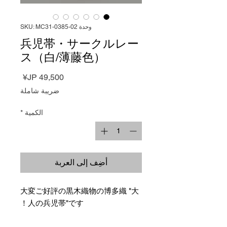
وحدة SKU: MC31-0385-02
兵児帯・サークルレー
ス（白/薄藤色）
السعر
ضريبة شاملة
الكمية
*
أضِف إلى العربة
大変ご好評の黒木織物の博多織 "大
人の兵児帯"です！