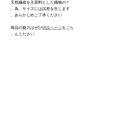
＊天然繊維を主原料とした織物の
為、サイズには誤差を生じます。
あらかじめご了承ください。
商品の魅力はぜひ
特設ページ
をごら
んください。
【予約購入と表示されている時】
在庫切れの場合に「予約購入」に切
り替わります。
そのままカートにお進みいただきご
購入いただきますと
受注生産させていただきます。
約１ヶ月～２ヶ月ほどの制作期間を
いただきますが、
新たに織り上げて納品させていただ
きます。