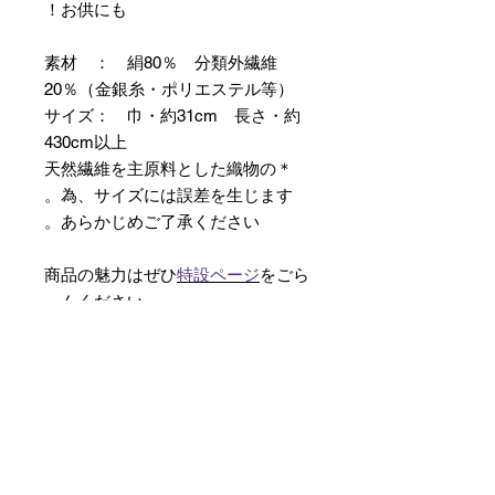
お供にも！
素材 ： 絹80％ 分類外繊維
20％（金銀糸・ポリエステル等）
サイズ： 巾・約31cm 長さ・約
430cm以上
＊天然繊維を主原料とした織物の
為、サイズには誤差を生じます。
あらかじめご了承ください。
商品の魅力はぜひ
特設ページ
をごら
んください。
【予約購入と表示されている時】
在庫切れの場合に「予約購入」に切
り替わります。
そのままカートにお進みいただきご
購入いただきますと