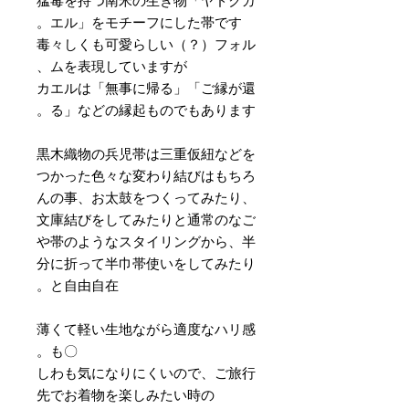
猛毒を持つ南米の生き物「ヤドクガ
エル」をモチーフにした帯です。
毒々しくも可愛らしい（？）フォル
ムを表現していますが、
カエルは「無事に帰る」「ご縁が還
る」などの縁起ものでもあります。
黒木織物の兵児帯は三重仮紐などを
つかった色々な変わり結びはもちろ
んの事、お太鼓をつくってみたり、
文庫結びをしてみたりと通常のなご
や帯のようなスタイリングから、半
分に折って半巾帯使いをしてみたり
と自由自在。
薄くて軽い生地ながら適度なハリ感
も〇。
しわも気になりにくいので、ご旅行
先でお着物を楽しみたい時の