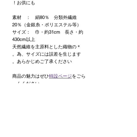
お供にも！
素材 ： 絹80％ 分類外繊維
20％（金銀糸・ポリエステル等）
サイズ： 巾・約31cm 長さ・約
430cm以上
＊天然繊維を主原料とした織物の
為、サイズには誤差を生じます。
あらかじめご了承ください。
商品の魅力はぜひ
特設ページ
をごら
んください。
【予約購入と表示されている時】
在庫切れの場合に「予約購入」に切
り替わります。
そのままカートにお進みいただきご
購入いただきますと