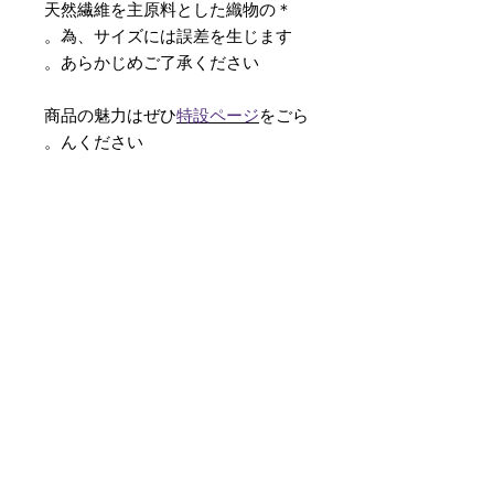
＊天然繊維を主原料とした織物の
為、サイズには誤差を生じます。
あらかじめご了承ください。
商品の魅力はぜひ
特設ページ
をごら
んください。
【予約購入と表示されている時】
在庫切れの場合に「予約購入」に切
り替わります。
そのままカートにお進みいただきご
購入いただきますと
受注生産させていただきます。
約１ヶ月～２ヶ月ほどの制作期間を
いただきますが、
新たに織り上げて納品させていただ
きます。