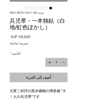
وحدة SKU: MC31-0311-06
兵児帯・一本独鈷（白
地/虹色ぼかし）
السعر
ضريبة شاملة
الكمية
*
أضِف إلى العربة
大変ご好評の黒木織物の博多織 "大
人の兵児帯"です！