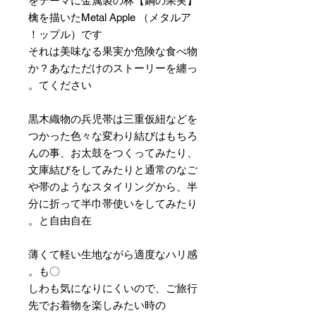
【鋼の果実】をテーマに金属製の林
檎を描いたMetal Apple （メタルア
ップル）です！
それは美味なる果実か危険な食べ物
か？あなただけのストーリーを纏っ
てください。
黒木織物の兵児帯は三重仮紐などを
つかった色々な変わり結びはもちろ
んの事、お太鼓をつくってみたり、
文庫結びをしてみたりと通常のなご
や帯のようなスタイリングから、半
分に折って半巾帯使いをしてみたり
と自由自在。
薄くて軽い生地ながら適度なハリ感
も〇。
しわも気になりにくいので、ご旅行
先でお着物を楽しみたい時の