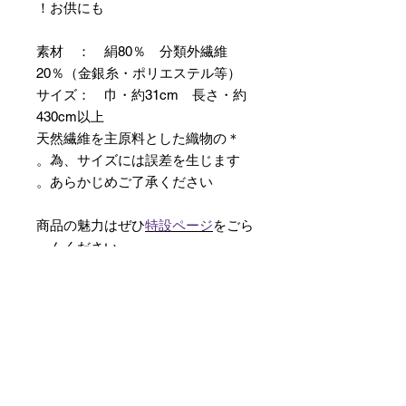
お供にも！
素材 ： 絹80％ 分類外繊維
20％（金銀糸・ポリエステル等）
サイズ： 巾・約31cm 長さ・約
430cm以上
＊天然繊維を主原料とした織物の
為、サイズには誤差を生じます。
あらかじめご了承ください。
商品の魅力はぜひ
特設ページ
をごら
んください。
【予約購入と表示されている時】
在庫切れの場合に「予約購入」に切
り替わります。
そのままカートにお進みいただきご
購入いただきますと