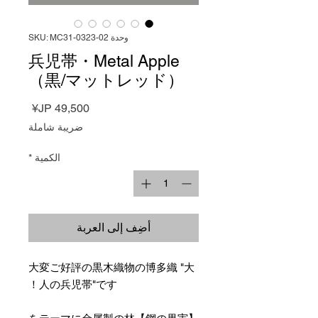
وحدة SKU: MC31-0323-02
兵児帯・Metal Apple
（黒/マットレッド）
السعر
ضريبة شاملة
الكمية
*
أضِف إلى العربة
大変ご好評の黒木織物の博多織 "大
人の兵児帯"です！