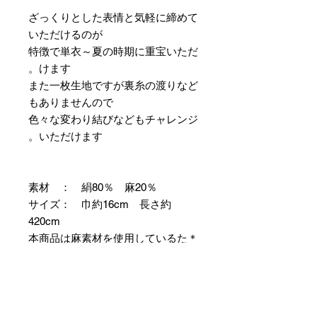
ざっくりとした表情と気軽に締めて
いただけるのが
特徴で単衣～夏の時期に重宝いただ
けます。
また一枚生地ですが裏糸の渡りなど
もありませんので
色々な変わり結びなどもチャレンジ
いただけます。
素材 ： 絹80％ 麻20％
サイズ： 巾約16cm 長さ約
420cm
＊本商品は麻素材を使用しているた
め特有の毛羽立ちやふしが見られま
すが、異常ではありませんので事前
にご了承のほどお願いいたします。
＊天然繊維を主原料とした織物の