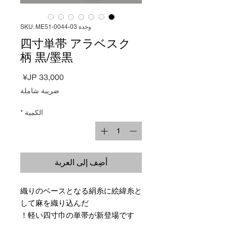
وحدة SKU: ME51-0044-03
四寸単帯 アラベスク
柄 黒/墨黒
السعر
ضريبة شاملة
الكمية
*
أضِف إلى العربة
織りのベースとなる絹糸に絵緯糸と
して麻を織り込んだ
軽い四寸巾の単帯が新登場です！