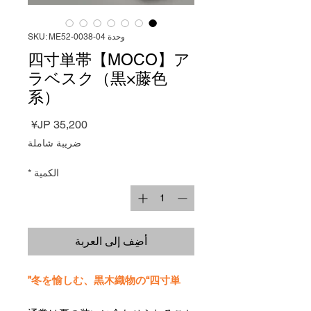
وحدة SKU: ME52-0038-04
四寸単帯【MOCO】ア
ラベスク（黒×藤色
系）
السعر
ضريبة شاملة
الكمية
*
أضِف إلى العربة
冬を愉しむ、黒木織物の“四寸単”