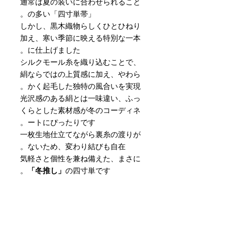
通常は夏の装いに合わせられること
の多い「四寸単帯」。
しかし、黒木織物らしくひとひねり
加え、寒い季節に映える特別な一本
に仕上げました。
シルクモール糸を織り込むことで、
絹ならではの上質感に加え、やわら
かく起毛した独特の風合いを実現。
光沢感のある絹とは一味違い、ふっ
くらとした素材感が冬のコーディネ
ートにぴったりです。
一枚生地仕立てながら裏糸の渡りが
ないため、変わり結びも自在。
気軽さと個性を兼ね備えた、まさに
「冬推し」
の四寸単です。
素材
：絹90％ 分類外繊維10％
サイズ
：巾 約16cm × 長さ 約
420cm