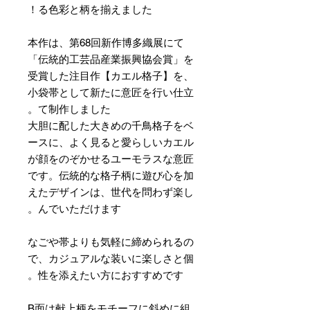
る色彩と柄を揃えました！
本作は、第68回新作博多織展にて
「伝統的工芸品産業振興協会賞」を
受賞した注目作【カエル格子】を、
小袋帯として新たに意匠を行い仕立
て制作しました。
大胆に配した大きめの千鳥格子をベ
ースに、よく見ると愛らしいカエル
が顔をのぞかせるユーモラスな意匠
です。伝統的な格子柄に遊び心を加
えたデザインは、世代を問わず楽し
んでいただけます。
なごや帯よりも気軽に締められるの
で、カジュアルな装いに楽しさと個
性を添えたい方におすすめです。
B面は献上柄をモチーフに斜めに組