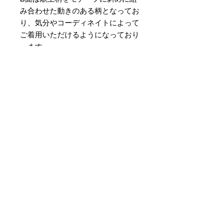
み合わせた動きのある柄となってお
り、気分やコーディネイトによって
ご着用いただけるようになっており
ます。
素材 ： 絹100％
サイズ： 巾約16cm 長さ約
420cm
＊天然繊維を主原料とした織物の
為、サイズには誤差を生じます。
あらかじめご了承ください。
لا توجد مراجعات حتى الآن
شارك أفكارك. كن أول من يترك