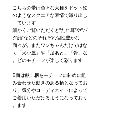
こちらの帯は色々な犬種をドット絵
のようなスクエアな表情で織り出し
ています。
細かくご覧いただくと”たれ耳”や”パ
グ顔”などのそれぞれ個性豊かな
面々が。またワンちゃんだけではな
く「犬小屋」や「足あと」「骨」な
どのモチーフが楽しく彩ります。
B面は献上柄をモチーフに斜めに組
み合わせた動きのある柄となってお
り、気分やコーディネイトによって
ご着用いただけるようになっており
ます。
素材 ： 絹100％
サイズ： 巾約16cm 長さ約