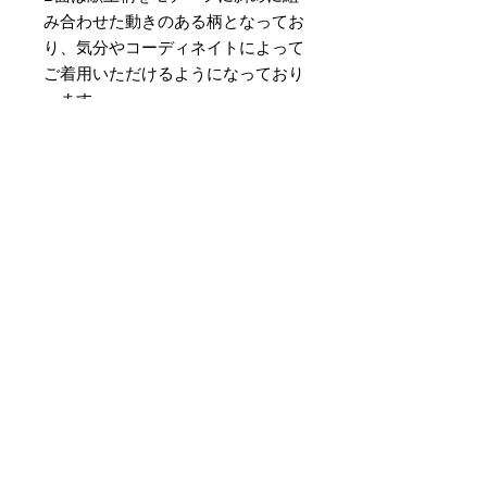
み合わせた動きのある柄となってお
り、気分やコーディネイトによって
ご着用いただけるようになっており
ます。
素材 ： 絹100％
サイズ： 巾約16cm 長さ約
420cm
＊天然繊維を主原料とした織物の
為、サイズには誤差を生じます。
あらかじめご了承ください。
لا توجد مراجعات حتى الآن
شارك أفكارك. كن أول من يترك