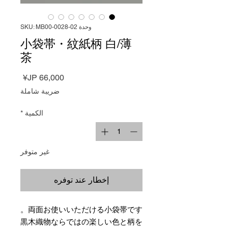
وحدة SKU: MB00-0028-02
小袋帯・紋紙柄 白/薄
茶
السعر
ضريبة شاملة
الكمية
*
غير متوفر
إخطار عند توفره
両面お使いいただける小袋帯です。
黒木織物ならではの楽しい色と柄を