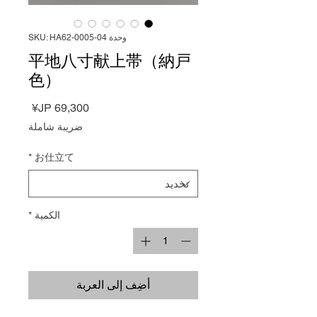
وحدة SKU: HA62-0005-04
平地八寸献上帯（納戸
色）
السعر
ضريبة شاملة
*
お仕立て
الكمية
*
أضِف إلى العربة