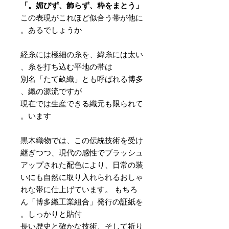
「媚びず、飾らず、粋をまとう。」
この表現がこれほど似合う帯が他に
あるでしょうか。
経糸には極細の糸を、緯糸には太い
糸を打ち込む平地の帯は、
別名「たて畝織」とも呼ばれる博多
織の源流ですが、
現在では生産できる織元も限られて
います。
黒木織物では、この伝統技術を受け
継ぎつつ、現代の感性でブラッシュ
アップされた配色により、日常の装
いにも自然に取り入れられるおしゃ
れな帯に仕上げています。 もちろ
ん「博多織工業組合」発行の証紙を
しっかりと貼付。
長い歴史と確かな技術、そして祈り