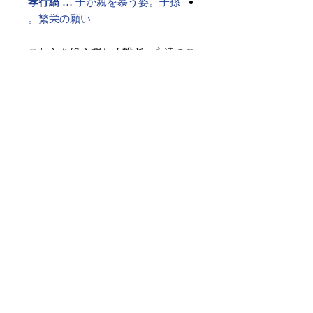
孝行縞
… 子が親を慕う姿。子孫
繁栄の願い。
これらを絶え間なく繋ぎ、永遠のご
縁を祈る――
それが、格式ある「博多献上柄」の
帯です。
古より受け継がれた想いは、現代を
生きる私たちの心にも響く願いとし
て、今も変わらず息づいています。
素材 ： 絹100％
サイズ： 巾約31cm 長さ約
368cm
＊お仕立て方法をお選びになりカー
トへお進みください。
＊天然繊維を主原料とした織物の
為、サイズには誤差を生じます。