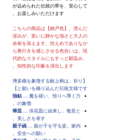
が込められた伝統の帯を、安心して
お楽しみいただけます。
こちらの商品は【納戸色】。澄んだ
深みが、装いに静かな強さと大人の
余裕を添えます。控えめでありなが
ら奥行きを感じさせる色合いは、現
代的なスタイルにもすっと馴染み、
知性的な印象を演出します。
【博多織を象徴する献上柄は、祈り
と願いを織り込んだ伝統文様です】
独鈷
… 魔を祓い、悟りへ導く力
の象徴。
華皿
… 供花皿に由来し、敬意と
美しさを表す。
親子縞
… 親が子を守る姿。家内
安全への願い。