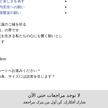
と美しさを表す。
内安全への願い。
孫繁栄の願い。
のご縁を祈る――
」の帯です。
代を生きる私たちの心にも響く願いとし
す。
8cm
＊お仕立て方法をお選びになりカートへお進みください。
＊天然繊維を主原料とした織物の為、サイズには誤差を生じます。
لا توجد مراجعات حتى الآن
شارك أفكارك. كن أول من يترك مراجعة.