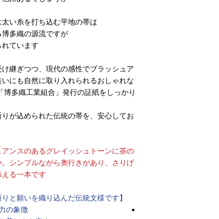
太い糸を打ち込む平地の帯は、
博多織の源流ですが、
れています。
受け継ぎつつ、現代の感性でブラッシュア
装いにも自然に取り入れられるおしゃれな
「博多織工業組合」発行の証紙をしっかり
祈りが込められた伝統の帯を、安心してお
ュアンスのあるグレイッシュトーンに茶の
い。シンプルながら奥行きがあり、さりげ
える一本です。
【博多織を象徴する献上柄は、祈りと願いを織り込んだ伝統文様です】
力の象徴。