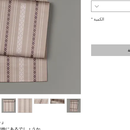
الكمية
*
ة
「媚びず、飾らず、粋をまとう。」
他にあるでしょうか。