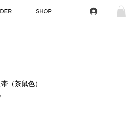
DER
SHOP
تسجيل الدخول
上帯（茶鼠色）
وحدة