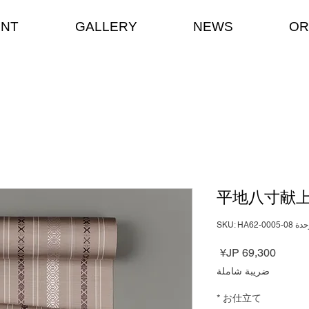
ENT
GALLERY
NEWS
OR
平地八寸献
 SKU: HA62-0005-08
السعر
ضريبة شاملة
*
お仕立て