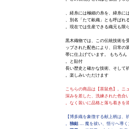
経糸には極細の糸を、緯糸には
別名「たて畝織」とも呼ばれる
現在では生産できる織元も限ら
黒木織物では、この伝統技術を
ップされた配色により、日常の
帯に仕上げています。 もちろん
と貼付。
長い歴史と確かな技術、そして
楽しみいただけます。
こちらの商品は【茶鼠色】。ニ
深みを差した、洗練された色合
なく装いに品格と落ち着きを添
独鈷
… 魔を祓い、悟りへ導く