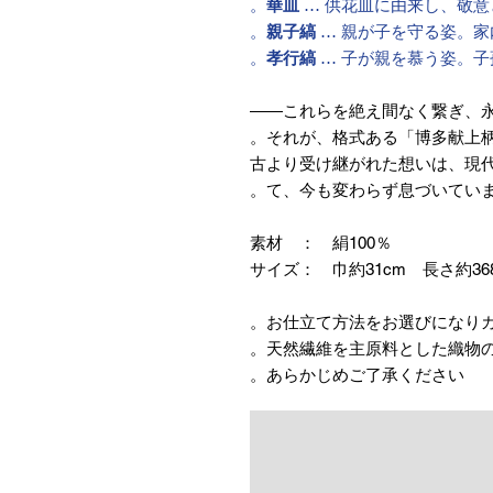
華皿
… 供花皿に由来し、敬意
親子縞
… 親が子を守る姿。家
孝行縞
… 子が親を慕う姿。子
これらを絶え間なく繋ぎ、永遠
それが、格式ある「博多献上柄
古より受け継がれた想いは、現
て、今も変わらず息づいていま
素材 ： 絹100％
サイズ： 巾約31cm 長さ約36
あらかじめご了承ください。