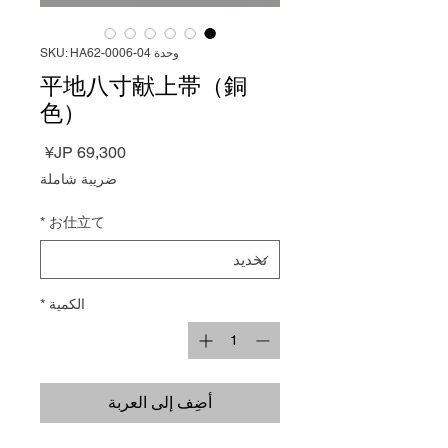
وحدة SKU: HA62-0006-04
平地八寸献上帯（銅
色）
السعر
ضريبة شاملة
*
お仕立て
الكمية
*
أضِف إلى العربة