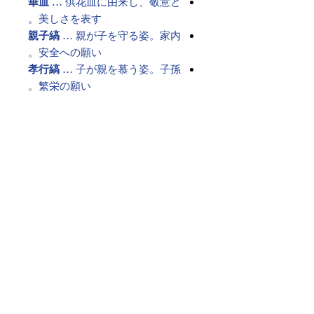
華皿
… 供花皿に由来し、敬意と
美しさを表す。
親子縞
… 親が子を守る姿。家内
安全への願い。
孝行縞
… 子が親を慕う姿。子孫
繁栄の願い。
これらを絶え間なく繋ぎ、永遠のご
縁を祈る――
それが、格式ある「博多献上柄」の
帯です。
古より受け継がれた想いは、現代を
生きる私たちの心にも響く願いとし
て、今も変わらず息づいています。
素材 ： 絹100％
サイズ： 巾約31cm 長さ約
368cm