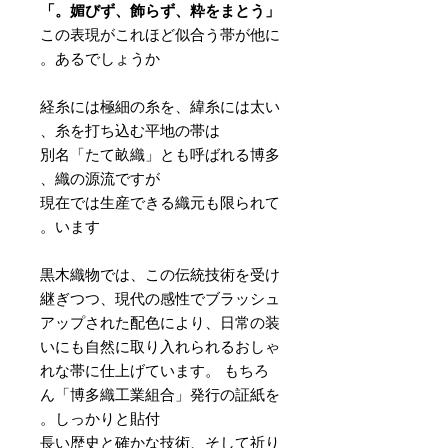
「媚びず、飾らず、粋をまとう。」
この表現がこれほど似合う帯が他に
あるでしょうか。
経糸には極細の糸を、緯糸には太い
糸を打ち込む平地の帯は、
別名「たて畝織」とも呼ばれる博多
織の源流ですが、
現在では生産できる織元も限られて
います。
黒木織物では、この伝統技術を受け
継ぎつつ、現代の感性でブラッシュ
アップされた配色により、日常の装
いにも自然に取り入れられるおしゃ
れな帯に仕上げています。 もちろ
ん「博多織工業組合」発行の証紙を
しっかりと貼付。
長い歴史と確かな技術、そして祈り