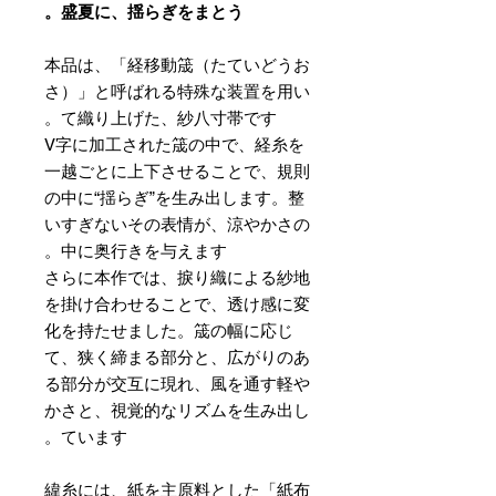
盛夏に、揺らぎをまとう。
本品は、「経移動筬（たていどうお
さ）」と呼ばれる特殊な装置を用い
て織り上げた、紗八寸帯です。
V字に加工された筬の中で、経糸を
一越ごとに上下させることで、規則
の中に“揺らぎ”を生み出します。整
いすぎないその表情が、涼やかさの
中に奥行きを与えます。
さらに本作では、捩り織による紗地
を掛け合わせることで、透け感に変
化を持たせました。筬の幅に応じ
て、狭く締まる部分と、広がりのあ
る部分が交互に現れ、風を通す軽や
かさと、視覚的なリズムを生み出し
ています。
緯糸には、紙を主原料とした「紙布