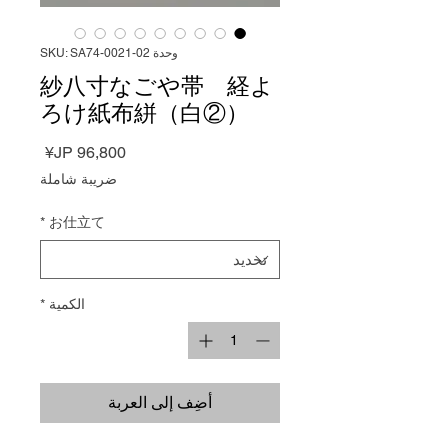
وحدة SKU: SA74-0021-02
紗八寸なごや帯 経よ
ろけ紙布絣（白②）
السعر
ضريبة شاملة
*
お仕立て
الكمية
*
أضِف إلى العربة