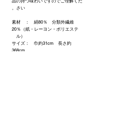
品の持つ味わいですのでご理解くだ
さい。
素材 ： 絹80％ 分類外繊維
20％（紙・レーヨン・ポリエステ
ル）
サイズ： 巾約31cm 長さ約
368cm
＊お仕立て方法をお選びになりカー
トへお進みください。
＊天然繊維を主原料とした織物の
為、サイズには誤差を生じます。
あらかじめご了承ください。
【予約購入と表示されている時】
在庫切れの場合に「予約購入」に切
り替わります。