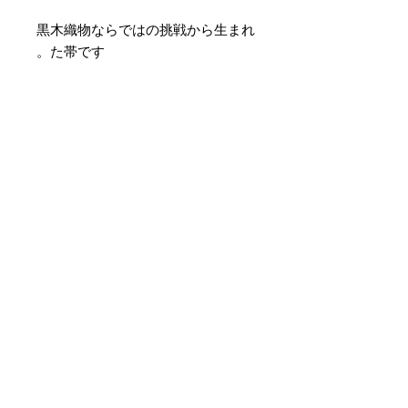
黒木織物ならではの挑戦から生まれ
た帯です。
素材 ： 絹40％ ポリエステル
60％
サイズ： 巾約16cm 長さ約
425cm
＊天然繊維を主原料とした織物の
為、サイズには誤差を生じます。
あらかじめご了承ください。
لا توجد مراجعات حتى الآن
شارك أفكارك. كن أول من يترك
مراجعة.