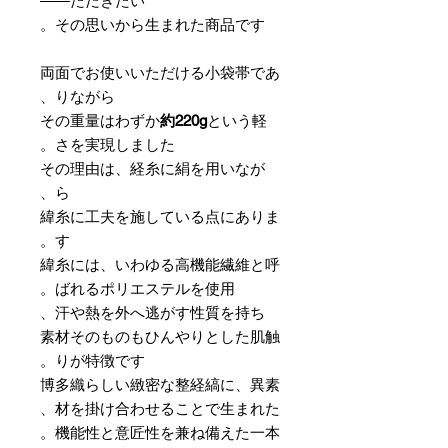
ただきたい――
その思いから生まれた商品です。
両面でお使いいただける小袋帯であ
りながら、
その重量はわずか
約220g
という軽
さを実現しました。
その理由は、経糸に絹を用いなが
ら、
緯糸に工夫を施している点にありま
す。
緯糸には、いわゆる高機能繊維と呼
ばれるポリエステルを使用。
汗や熱を外へ逃がす性質を持ち、
素材そのものもひんやりとした肌触
りが特徴です。
博多織らしい緻密な整経縞に、異素
材を掛け合わせることで生まれた、
機能性と意匠性を兼ね備えた一本。