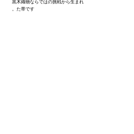
黒木織物ならではの挑戦から生まれ
た帯です。
素材 ： 絹40％ ポリエステル
60％
サイズ： 巾約16cm 長さ約
425cm
＊天然繊維を主原料とした織物の
為、サイズには誤差を生じます。
あらかじめご了承ください。
لا توجد مراجعات حتى الآن
شارك أفكارك. كن أول من يترك
مراجعة.