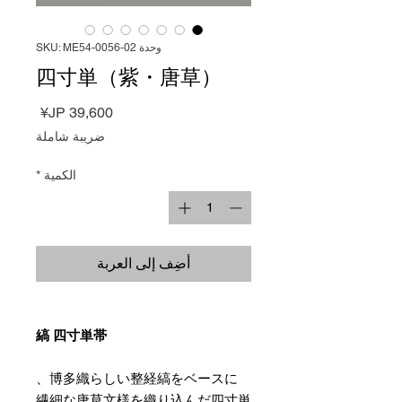
وحدة SKU: ME54-0056-02
四寸単（紫・唐草）
السعر
ضريبة شاملة
الكمية
*
أضِف إلى العربة
縞 四寸単帯
博多織らしい整経縞をベースに、
繊細な唐草文様を織り込んだ四寸単