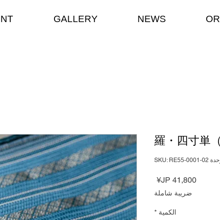
ENT
GALLERY
NEWS
OR
羅・四寸単
 SKU: RE55-0001-02
السعر
ضريبة شاملة
الكمية
*