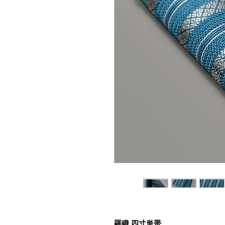
羅織 四寸単帯