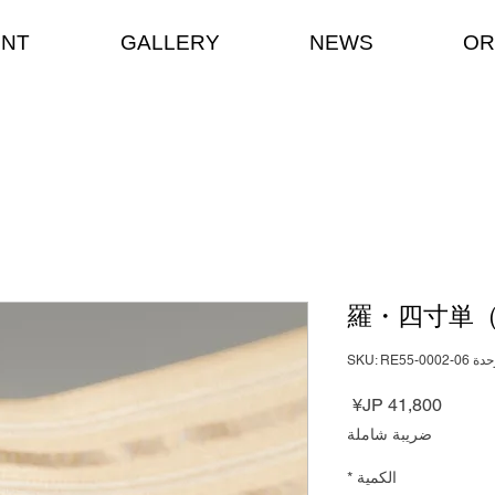
ENT
GALLERY
NEWS
OR
羅・四寸単
 SKU: RE55-0002-06
السعر
ضريبة شاملة
الكمية
*