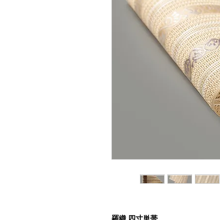
羅織 四寸単帯