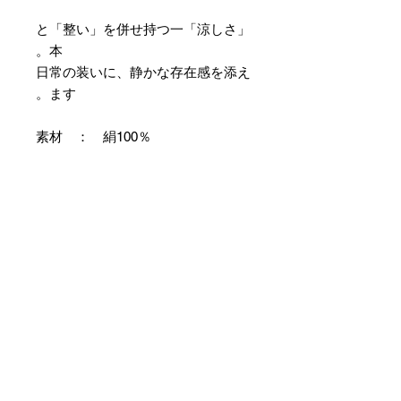
「涼しさ」と「整い」を併せ持つ一
本。
日常の装いに、静かな存在感を添え
ます。
素材 ： 絹100％
サイズ： 巾約16cm 長さ約
420cm
＊本商品は専用の太い糸を用い、ざ
っくりとした織組織にて織り上げて
おります。つきましては特有のフシ
などが見られますが、異常ではあり
ませんので事前にご了承のほどお願
いいたします。
＊天然繊維を主原料とした織物の
為、サイズには誤差を生じます。
あらかじめご了承ください。