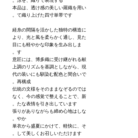
涼を、織りで表現する。
本品は、透け感の美しい羅織を用い
て織り上げた四寸単帯です。
経糸の間隔を活かした独特の構造に
より、光と風を柔らかく通し、見た
目にも軽やかな印象を生み出しま
す。
意匠には、博多織に受け継がれる献
上調のリズムを基調としながら、現
代の装いにも馴染む配色と間合いで
再構成。
伝統の文様をそのままなぞるのでは
なく、今の感覚で整えることで、新
たな表情を引き出しています。
張りがありながらも締め心地はしな
やか。
単衣から盛夏にかけて、軽快に、そ
して美しくお召しいただけます。