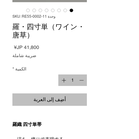
وحدة SKU: RE55-0002-11
羅・四寸単（ワイン・
唐草）
السعر
ضريبة شاملة
الكمية
*
أضِف إلى العربة
羅織 四寸単帯