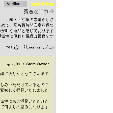
تم التقييم بـ 5 من أصل 5 نجوم.
Verified
秀逸な半巾帯
羅・四寸単の素晴らしさ。
しめて、形も長時間安定を保つ
事が叶う逸品と感じております。
気性に優れた羅織は最良です。
هل كان هذا مفيدًا؟
Yes
Store Owner
•
09 يوليو
誠にありがとうございます。
楽しみいただけているとのこ
変嬉しく拝見いたしました。
通気性にもご満足いただけた
て何よりの励みになります。