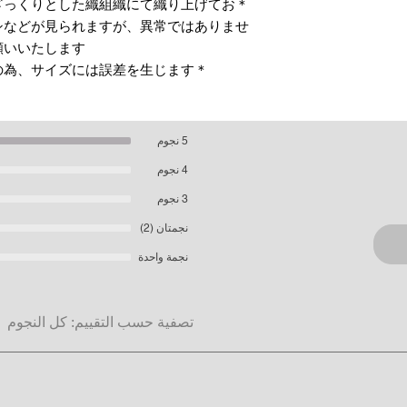
ざっくりとした織組織にて織り上げてお
シなどが見られますが、異常ではありませ
いいたします。
＊天然繊維を主原料とした織物の為、サイズには誤差を生じます。
5 نجوم
4 نجوم
3 نجوم
نجمتان (2)
نجمة واحدة
تصفية حسب التقييم:
كل النجوم