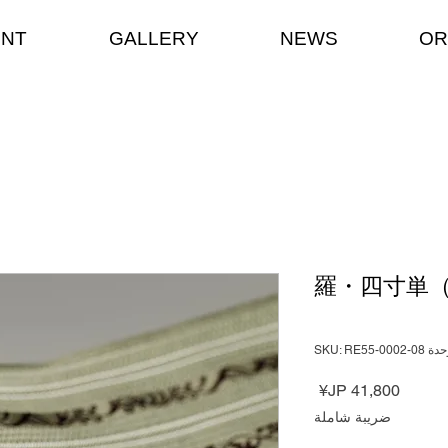
ENT
GALLERY
NEWS
OR
羅・四寸単
Rating is 5.0 ou
 SKU: RE55-0002-08
السعر
ضريبة شاملة