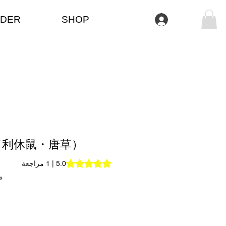
DER
SHOP
تسجيل الدخول
（利休鼠・唐草）
t of five stars based on 1 review
5.0 | 1 مراجعة
وحدة