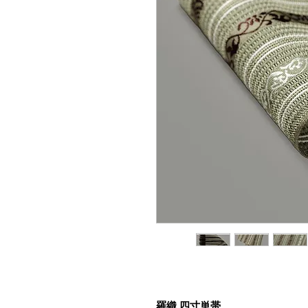
羅織 四寸単帯