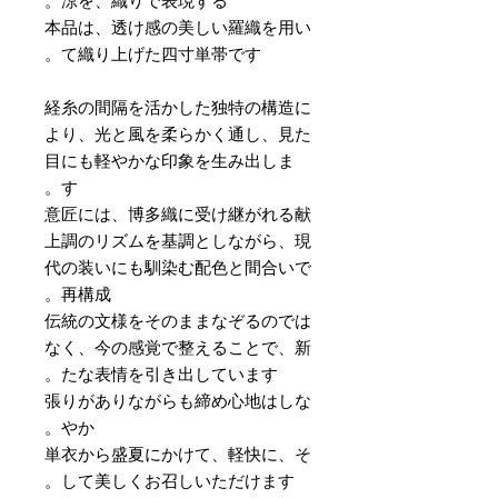
涼を、織りで表現する。
本品は、透け感の美しい羅織を用い
て織り上げた四寸単帯です。
経糸の間隔を活かした独特の構造に
より、光と風を柔らかく通し、見た
目にも軽やかな印象を生み出しま
す。
意匠には、博多織に受け継がれる献
上調のリズムを基調としながら、現
代の装いにも馴染む配色と間合いで
再構成。
伝統の文様をそのままなぞるのでは
なく、今の感覚で整えることで、新
たな表情を引き出しています。
張りがありながらも締め心地はしな
やか。
単衣から盛夏にかけて、軽快に、そ
して美しくお召しいただけます。