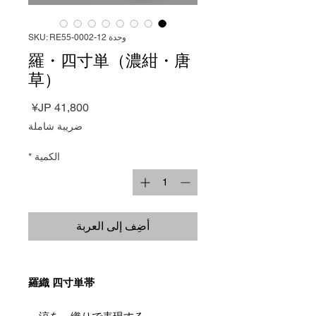
وحدة SKU: RE55-0002-12
羅・四寸単（濃紺・唐
草）
السعر
ضريبة شاملة
الكمية
*
أضِف إلى العربة
羅織 四寸単帯