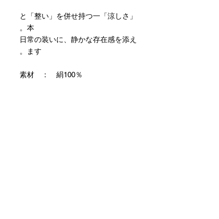
「涼しさ」と「整い」を併せ持つ一
本。
日常の装いに、静かな存在感を添え
ます。
素材 ： 絹100％
サイズ： 巾約16cm 長さ約
420cm
＊本商品は専用の太い糸を用い、ざ
っくりとした織組織にて織り上げて
おります。つきましては特有のフシ
などが見られますが、異常ではあり
ませんので事前にご了承のほどお願
いいたします。
＊天然繊維を主原料とした織物の
為、サイズには誤差を生じます。
あらかじめご了承ください。