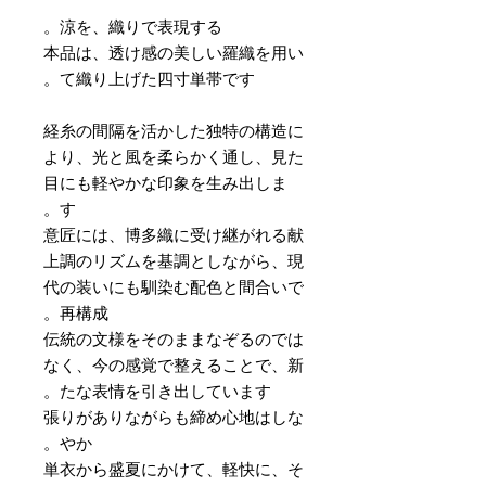
涼を、織りで表現する。
本品は、透け感の美しい羅織を用い
て織り上げた四寸単帯です。
経糸の間隔を活かした独特の構造に
より、光と風を柔らかく通し、見た
目にも軽やかな印象を生み出しま
す。
意匠には、博多織に受け継がれる献
上調のリズムを基調としながら、現
代の装いにも馴染む配色と間合いで
再構成。
伝統の文様をそのままなぞるのでは
なく、今の感覚で整えることで、新
たな表情を引き出しています。
張りがありながらも締め心地はしな
やか。
単衣から盛夏にかけて、軽快に、そ