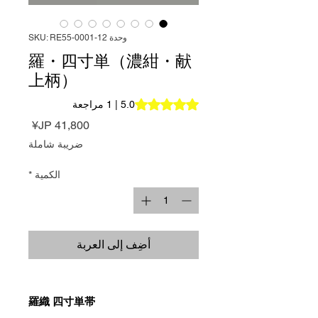
وحدة SKU: RE55-0001-12
羅・四寸単（濃紺・献
上柄）
is 5.0 out of five stars based on 1 review
5.0 | 1 مراجعة
السعر
ضريبة شاملة
الكمية
*
أضِف إلى العربة
羅織 四寸単帯