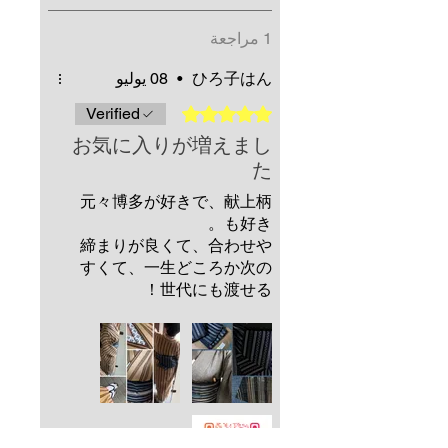
1 مراجعة
ひろ子はん
•
08 يوليو
تم التقييم بـ 5 من أصل 5 نجوم.
Verified
お気に入りが増えまし
た
元々博多が好きで、献上柄
も好き。
締まりが良くて、合わせや
すくて、一生どころか次の
世代にも渡せる！
あえて言えば、私はクルマ
になるのでぺったんこな結
び方がほとんどなので扱い
やすい並尺があればなぁと
思います^^;