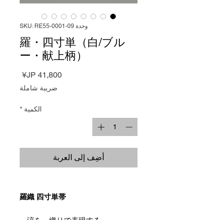
وحدة SKU: RE55-0001-09
羅・四寸単（白/ブル
ー・献上柄）
السعر
ضريبة شاملة
الكمية
*
أضِف إلى العربة
羅織 四寸単帯