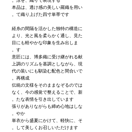
涼を、織りで表現する。
本品は、透け感の美しい羅織を用い
て織り上げた四寸単帯です。
経糸の間隔を活かした独特の構造に
より、光と風を柔らかく通し、見た
目にも軽やかな印象を生み出しま
す。
意匠には、博多織に受け継がれる献
上調のリズムを基調としながら、現
代の装いにも馴染む配色と間合いで
再構成。
伝統の文様をそのままなぞるのでは
なく、今の感覚で整えることで、新
たな表情を引き出しています。
張りがありながらも締め心地はしな
やか。
単衣から盛夏にかけて、軽快に、そ
して美しくお召しいただけます。