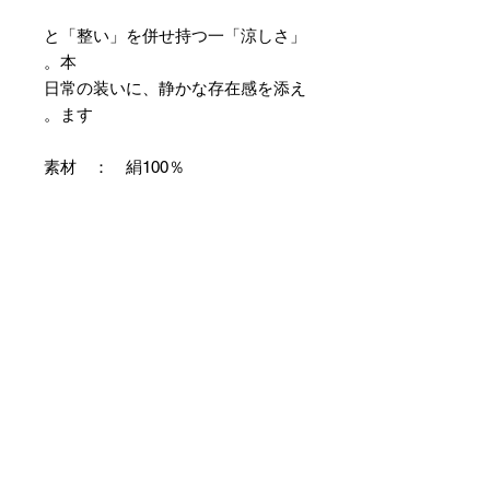
「涼しさ」と「整い」を併せ持つ一
本。
日常の装いに、静かな存在感を添え
ます。
素材 ： 絹100％
サイズ： 巾約16cm 長さ約
420cm
＊本商品は専用の太い糸を用い、ざ
っくりとした織組織にて織り上げて
おります。つきましては特有のフシ
などが見られますが、異常ではあり
ませんので事前にご了承のほどお願
いいたします。
＊天然繊維を主原料とした織物の
為、サイズには誤差を生じます。
あらかじめご了承ください。