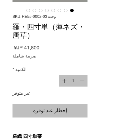
وحدة SKU: RE55-0002-03
羅・四寸単（薄ネズ・
唐草）
السعر
ضريبة شاملة
الكمية
*
غير متوفر
إخطار عند توفره
羅織 四寸単帯