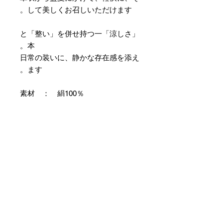
して美しくお召しいただけます。
「涼しさ」と「整い」を併せ持つ一
本。
日常の装いに、静かな存在感を添え
ます。
素材 ： 絹100％
サイズ： 巾約16cm 長さ約
420cm
＊本商品は専用の太い糸を用い、ざ
っくりとした織組織にて織り上げて
おります。つきましては特有のフシ
などが見られますが、異常ではあり
ませんので事前にご了承のほどお願
いいたします。
＊天然繊維を主原料とした織物の
為、サイズには誤差を生じます。