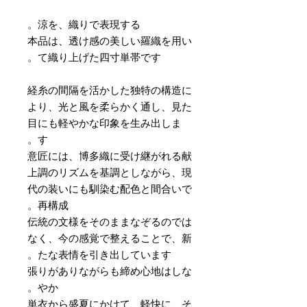
涼を、織りで表現する。
本品は、透け感の美しい羅織を用い
て織り上げた四寸単帯です。
経糸の間隔を活かした独特の構造に
より、光と風を柔らかく通し、見た
目にも軽やかな印象を生み出しま
す。
意匠には、博多織に受け継がれる献
上調のリズムを基調としながら、現
代の装いにも馴染む配色と間合いで
再構成。
伝統の文様をそのままなぞるのでは
なく、今の感覚で整えることで、新
たな表情を引き出しています。
張りがありながらも締め心地はしな
やか。
単衣から盛夏にかけて、軽快に、そ