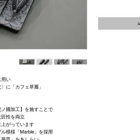
ة
用い、
ソ
〉に
「カフェ草履」で知られる〈
ノ國加工】を施すことで、
匠性を両立。
上がっています。
模様「Marble」を採用。
華皿」をあしらい、