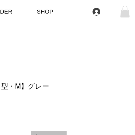
DER
SHOP
تسجيل الدخول
角型・M】グレー