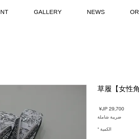
ENT
GALLERY
NEWS
OR
草履【女性
السعر
ضريبة شاملة
الكمية
*