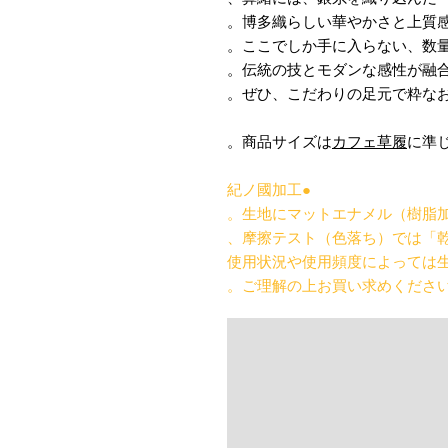
博多織らしい華やかさと上質感
ここでしか手に入らない、数量
伝統の技とモダンな感性が融合
ぜひ、こだわりの足元で粋なお
カフェ草履
に準じ
●紀ノ國加工
生地にマットエナメル（樹脂加
摩擦テスト（色落ち）では「乾
使用状況や使用頻度によっては
ご理解の上お買い求めください