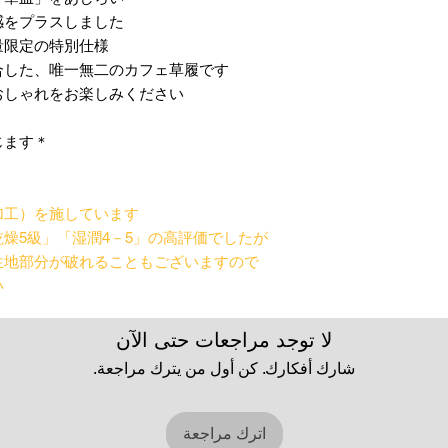
をプラスしました。
限定の特別仕様。
した、唯一無二のカフェ草履です。
しゃれをお楽しみください。
ます。
＊商品サイズは
工）を施しています。
燥5級」「湿潤4－5」の高評価でしたが、
生地部分が破れることもございますので
。
لا توجد مراجعات حتى الآن
شارك أفكارك. كن أول من يترك مراجعة.
اترك مراجعة