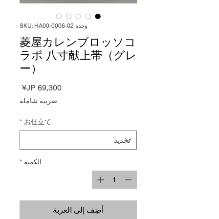
وحدة SKU: HA00-0006-02
菱屋カレンブロッソコ
ラボ 八寸献上帯（グレ
ー）
السعر
ضريبة شاملة
*
お仕立て
الكمية
*
أضِف إلى العربة