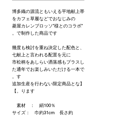
博多織の源流ともいえる平地献上帯
をカフェ草履などでおなじみの
”菱屋カレンブロッソ”様とのコラボ
で制作した商品です。
幾度も検討を重ね決定した配色と、
七献上と言われる配置を元に
市松柄をあしらい洒落感もプラスし
た通年でお楽しみいただける一本で
す。
【追加生産を行わない限定商品とな
ります。】
素材 ： 絹100％
サイズ： 巾約31cm 長さ約
368cm
＊お仕立て方法をお選びになりカー