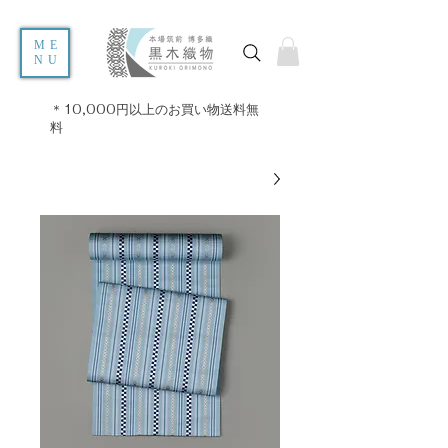
ME
NU
＊10,000円以上のお買い物送料無
料