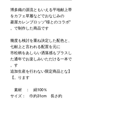
博多織の源流ともいえる平地献上帯
をカフェ草履などでおなじみの
”菱屋カレンブロッソ”様とのコラボ
で制作した商品です。
幾度も検討を重ね決定した配色と、
七献上と言われる配置を元に
市松柄をあしらい洒落感もプラスし
た通年でお楽しみいただける一本で
す。
【追加生産を行わない限定商品とな
ります。】
素材 ： 絹100％
サイズ： 巾約31cm 長さ約
368cm
＊お仕立て方法をお選びになりカー