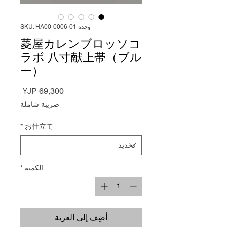
وحدة SKU: HA00-0006-01
菱屋カレンブロッソコ
ラボ 八寸献上帯（ブル
ー）
السعر
ضريبة شاملة
*
お仕立て
الكمية
*
أضِف إلى العربة